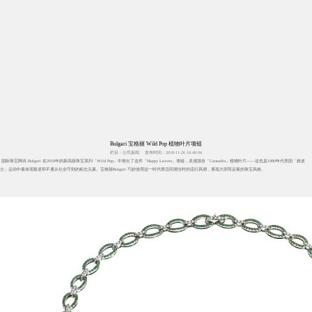
Bulgari 宝格丽 Wild Pop 植物叶片项链
栏目：公司新闻
发布时间：2018-11-26 16:40:04
国际珠宝网讯 Bulgari 在2018年的新高级珠宝系列「Wild Pop」中推出了这件「Happy Leaves」项链，灵感源自「Cannabis」植物叶片——这也是1980年代美国「嬉皮
士」运动中最体现叛逆和不遵从社会守则的标志元素。宝格丽Bulgari 巧妙借用这一时代禁忌回溯当时的流行风潮，展现大胆而反叛的珠宝风格。